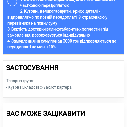
частковою передоплатою
2. Кузовні, великогабаритні, крихкі деталі -
відправляємо по повній передоплаті. Зі страховкою у
перевізника на повну суму
3. Вартість доставки великогабаритних запчастин під
замовлення, розраховується індивідуально
4. Замовлення на суму понад 3000 грн відправляються по
передоплаті не менш 10%
ЗАСТОСУВАННЯ
Товарна група:
- Кузов і Складові
Захист картера
ВАС МОЖЕ ЗАЦІКАВИТИ