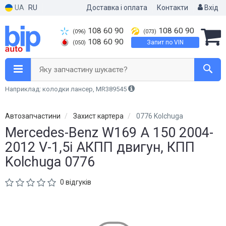
UA
RU
Доставка і оплата
Контакти
Вхід
108 60 90
108 60 90
(096)
(073)
108 60 90
Запит по VIN
(050)
Яку запчастину шукаєте?
Наприклад: колодки лансер, MR389545
Автозапчастини
Захист картера
0776 Kolchuga
Mercedes-Benz W169 А 150 2004-
2012 V-1,5i АКПП двигун, КПП
Kolchuga 0776
0 відгуків