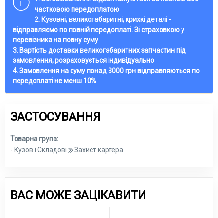
частковою передоплатою
2. Кузовні, великогабаритні, крихкі деталі -
відправляємо по повній передоплаті. Зі страховкою у
перевізника на повну суму
3. Вартість доставки великогабаритних запчастин під
замовлення, розраховується індивідуально
4. Замовлення на суму понад 3000 грн відправляються по
передоплаті не менш 10%
ЗАСТОСУВАННЯ
Товарна група:
- Кузов і Складові
Захист картера
ВАС МОЖЕ ЗАЦІКАВИТИ