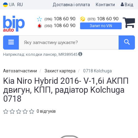
UA
RU
Доставка і оплата
Контакти
Вхід
108 60 90
108 60 90
(096)
(073)
108 60 90
Запит по VIN
(050)
Яку запчастину шукаєте?
Наприклад: колодки лансер, MR389545
Автозапчастини
Захист картера
0718 Kolchuga
Kia Niro Hybrid 2016- V-1,6і АКПП
двигун, КПП, радіатор Kolchuga
0718
0 відгуків