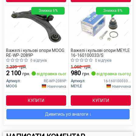
Знижка 6%
Знижка 8%
Важелі і кульові опори MOOG
Важелі і кульові опори MEYLE
RE-WP-2089P
16-160100033/S
0 відгуків
0 відгуків
2 230
грн.
1 062
грн.
2 100
980
грн.
відправка сьогодні
грн.
відправка сьогодні
Артикул:
RE-WP-2089P
Артикул:
16-160100033/S
MOOG
MEYLE
Німеччина
Німеччина
КУПИТИ
КУПИТИ
Дивитись усі аналоги ↓