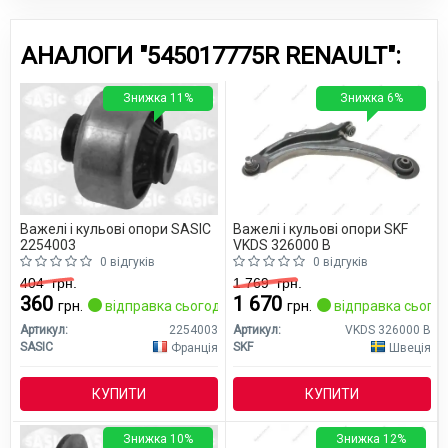
АНАЛОГИ "545017775R RENAULT":
Знижка 11%
Знижка 6%
Важелі і кульові опори SASIC
Важелі і кульові опори SKF
2254003
VKDS 326000 B
0 відгуків
0 відгуків
404
грн.
1 769
грн.
360
1 670
грн.
відправка сьогодні
грн.
відправка сьогод
Артикул:
2254003
Артикул:
VKDS 326000 B
SASIC
SKF
Франція
Швеція
КУПИТИ
КУПИТИ
Знижка 10%
Знижка 12%