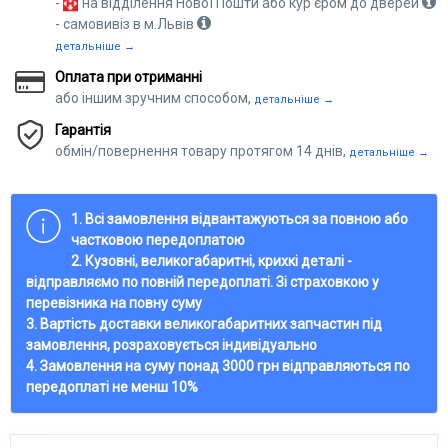
-
на відділення Нової Пошти або кур'єром до дверей
- самовивіз в м.Львів
детальніше →
Оплата при отриманні
або іншим зручним способом,
детальніше →
Гарантія
обмін/повернення товару протягом 14 днів,
детальніше →
1. Всі замовлення відвантажуються за повною або
частковою передоплатою
2. Кузовні, великогабаритні, крихкі деталі -
відправляємо по повній передоплаті. Зі страховкою у
перевізника на повну суму
3. Вартість доставки великогабаритних запчастин під
замовлення, розраховується індивідуально
4. Замовлення на суму понад 3000 грн відправляються по
передоплаті не менш 10%