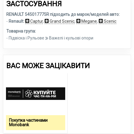
ЗАСТОСУВАННЯ
RENAULT 545017775R підходить до марок/моделей авто:
-
Renault:
Captur
,
Grand Scenic
,
Megane
,
Scenic
Товарна група:
- Підвіска і Рульове
Важелі і кульові опори
ВАС МОЖЕ ЗАЦІКАВИТИ
Покупка частинами
Monobank