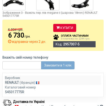
Зображення 3 - Важіль пер лів megane ii (шарова 18mm) RENAULT
545017775R
КУПИТИ
6 934
грн.
6 730
ОПЛАТА ЧАСТИНАМИ
грн.
3 платежу по 2244 грн.
відправка через 2 дн.
Код:
2957307-5
Вкажіть свій номер телефону
Замовити в 1 клік
Виробник
RENAULT
(Франція)
Каталоговий номер
545017775R
Доставка по Україні