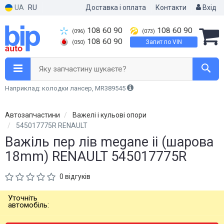
UA
RU
Доставка і оплата
Контакти
Вхід
108 60 90
108 60 90
(096)
(073)
108 60 90
Запит по VIN
(050)
Яку запчастину шукаєте?
Наприклад: колодки лансер, MR389545
Автозапчастини
Важелі і кульові опори
545017775R RENAULT
Важіль пер лів megane ii (шарова
18mm) RENAULT 545017775R
0 відгуків
Уточніть
автомобіль: