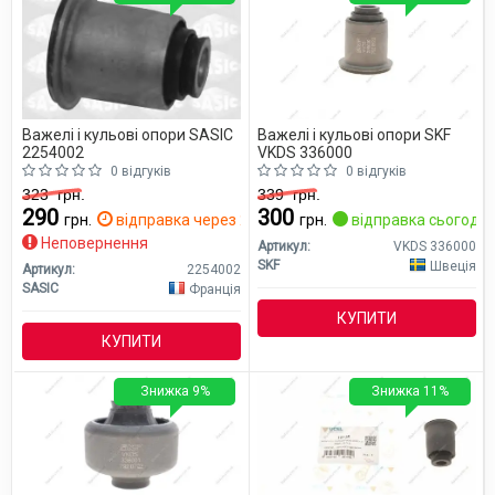
Важелі і кульові опори SASIC
Важелі і кульові опори SKF
2254002
VKDS 336000
0 відгуків
0 відгуків
323
грн.
339
грн.
290
300
грн.
відправка через 2 дн.
грн.
відправка сьогодні
Неповернення
Артикул:
VKDS 336000
SKF
Швеція
Артикул:
2254002
SASIC
Франція
КУПИТИ
КУПИТИ
Знижка 9%
Знижка 11%