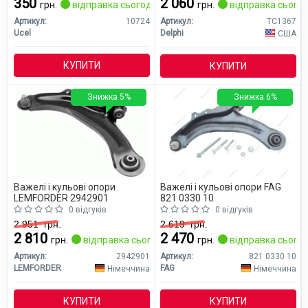
350
2 060
грн.
відправка сьогодні
грн.
відправка сьогод
Артикул:
10724
Артикул:
TC1367
Ucel
Delphi
США
КУПИТИ
КУПИТИ
Знижка 5%
Знижка 6%
Важелі і кульові опори
Важелі і кульові опори FAG
LEMFORDER 2942901
821 0330 10
0 відгуків
0 відгуків
2 951
грн.
2 619
грн.
2 810
2 470
грн.
відправка сьогодні
грн.
відправка сьогод
Артикул:
2942901
Артикул:
821 0330 10
LEMFORDER
FAG
Німеччина
Німеччина
КУПИТИ
КУПИТИ