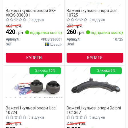
Важелі і кульові опори SKF
Важелі і кульові опори Ucel
VKDS 336001
10725
0 відгуків
0 відгуків
462
грн.
293
грн.
420
260
грн.
відправка сьогодні
грн.
відправка сьогодні
Артикул:
VKDS 336001
Артикул:
10725
SKF
Ucel
Швеція
КУПИТИ
КУПИТИ
Знижка 10%
Знижка 6%
Важелі і кульові опори Ucel
Важелі і кульові опори Delphi
10724
TC1367
0 відгуків
0 відгуків
390
грн.
2 185
грн.