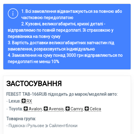
1. Всі замовлення відвантажуються за повною або
частковою передоплатою
2. Кузовні, великогабаритні, крихкі деталі -
відправляємо по повній передоплаті. Зі страховкою у
перевізника на повну суму
3. Вартість доставки великогабаритних запчастин під
замовлення, розраховується індивідуально
4. Замовлення на суму понад 3000 грн відправляються по
передоплаті не менш 10%
ЗАСТОСУВАННЯ
FEBEST TAB-166RUB підходить до марок/моделей авто:
-
Lexus:
RX
-
Toyota:
Avalon
,
Avensis
,
Camry
,
Celica
Товарна група:
- Підвіска і Рульове
Сайлентблоки