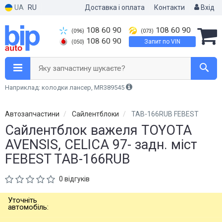
UA
RU
Доставка і оплата
Контакти
Вхід
108 60 90
108 60 90
(096)
(073)
108 60 90
Запит по VIN
(050)
Яку запчастину шукаєте?
Наприклад: колодки лансер, MR389545
Автозапчастини
Сайлентблоки
TAB-166RUB FEBEST
Сайлентблок важеля TOYOTA
AVENSIS, CELICA 97- задн. міст
FEBEST TAB-166RUB
0 відгуків
Уточніть
автомобіль: