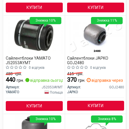
КУПИТИ
КУПИТИ
Знижка 10%
Знижка 11%
Сайлентблоки YAMATO
Сайлентблоки JAPKO
J52053AYMT
GOJ2480
0 відгуків
0 відгуків
488
грн.
415
грн.
440
370
грн.
відправка сьогодні
грн.
відправка через 2 д
Артикул:
J52053AYMT
Артикул:
GOJ2480
YAMATO
JAPKO
Польща
КУПИТИ
КУПИТИ
Знижка 10%
Знижка 8%