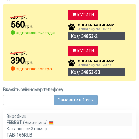
КУПИТИ
610
грн.
560
ОПЛАТА ЧАСТИНАМИ
грн.
3 платежу по 187 грн.
відправка сьогодні
Код:
34853-2
КУПИТИ
432
грн.
390
ОПЛАТА ЧАСТИНАМИ
грн.
3 платежу по 130 грн.
відправка завтра
Код:
34853-53
Вкажіть свій номер телефону
Замовити в 1 клік
Виробник
FEBEST
(Німеччина)
Каталоговий номер
TAB-166RUB