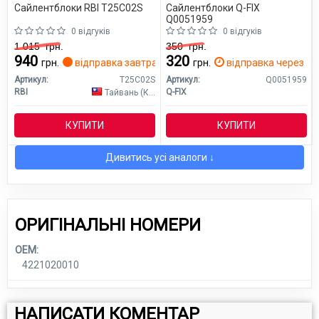
Сайлентблоки RBI T25C02S
Сайлентблоки Q-FIX
Q0051959
0 відгуків
0 відгуків
1 015
грн.
350
грн.
940
320
грн.
відправка завтра
грн.
відправка через 2 д
Артикул:
T25C02S
Артикул:
Q0051959
RBI
Q-FIX
Тайвань (Китай)
КУПИТИ
КУПИТИ
Дивитись усі аналоги ↓
ОРИГІНАЛЬНІ НОМЕРИ
OEM:
4221020010
НАПИСАТИ КОМЕНТАР