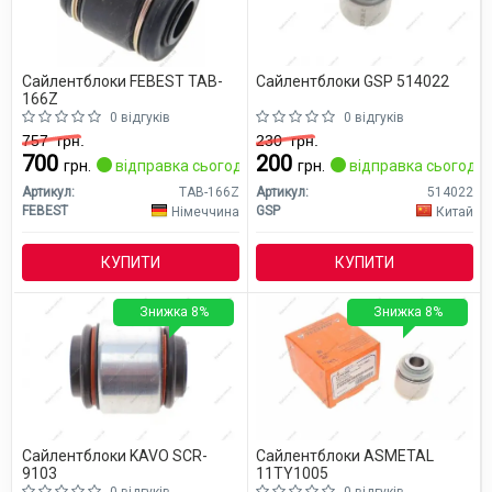
Сайлентблоки FEBEST TAB-
Сайлентблоки GSP 514022
166Z
0 відгуків
0 відгуків
757
грн.
230
грн.
700
200
грн.
відправка сьогодні
грн.
відправка сьогодні
Артикул:
TAB-166Z
Артикул:
514022
FEBEST
GSP
Німеччина
Китай
КУПИТИ
КУПИТИ
Знижка 8%
Знижка 8%
Сайлентблоки KAVO SCR-
Сайлентблоки ASMETAL
9103
11TY1005