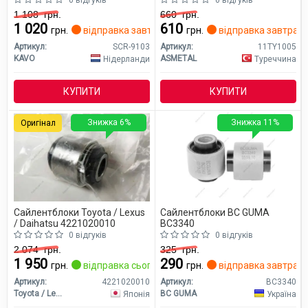
0 відгуків
0 відгуків
1 108
грн.
660
грн.
1 020
610
грн.
відправка завтра
грн.
відправка завтра
Артикул:
SCR-9103
Артикул:
11TY1005
KAVO
ASMETAL
Нідерланди
Туреччина
КУПИТИ
КУПИТИ
Знижка 6%
Знижка 11%
Оригінал
Сайлентблоки Toyota / Lexus
Сайлентблоки BC GUMA
/ Daihatsu 4221020010
BC3340
0 відгуків
0 відгуків
2 074
грн.
325
грн.
1 950
290
грн.
відправка сьогодні
грн.
відправка завтра
Артикул:
4221020010
Артикул:
BC3340
Toyota / Lexus / Daihatsu
BC GUMA
Японія
Україна