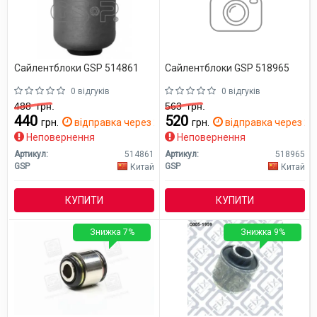
Сайлентблоки GSP 514861
Сайлентблоки GSP 518965
0 відгуків
0 відгуків
488
грн.
563
грн.
440
520
грн.
відправка через 2 дн.
грн.
відправка через 2 д
Неповернення
Неповернення
Артикул:
514861
Артикул:
518965
GSP
GSP
Китай
Китай
КУПИТИ
КУПИТИ
Знижка 7%
Знижка 9%