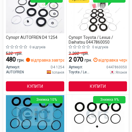
Супорт AUTOFREN D4 1254
Супорт Toyota / Lexus /
Daihatsu 0447860050
0 відгуків
0 відгуків
522
грн.
2 202
грн.
480
2 070
грн.
відправка завтра
грн.
відправка через 
Артикул:
D4 1254
Артикул:
0447860050
AUTOFREN
Toyota / Lexus / Daihatsu
Іспанія
Японія
КУПИТИ
КУПИТИ
Знижка 10%
Знижка 9%