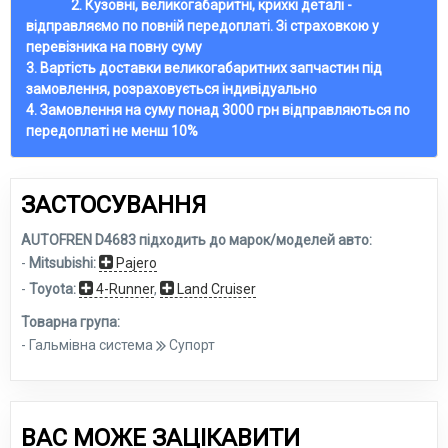
2. Кузовні, великогабаритні, крихкі деталі -
відправляємо по повній передоплаті. Зі страховкою у
перевізника на повну суму
3. Вартість доставки великогабаритних запчастин під
замовлення, розраховується індивідуально
4. Замовлення на суму понад 3000 грн відправляються по
передоплаті не менш 10%
ЗАСТОСУВАННЯ
AUTOFREN D4683 підходить до марок/моделей авто:
-
Mitsubishi:
Pajero
-
Toyota:
4-Runner
,
Land Cruiser
Товарна група:
- Гальмівна система
Супорт
ВАС МОЖЕ ЗАЦІКАВИТИ