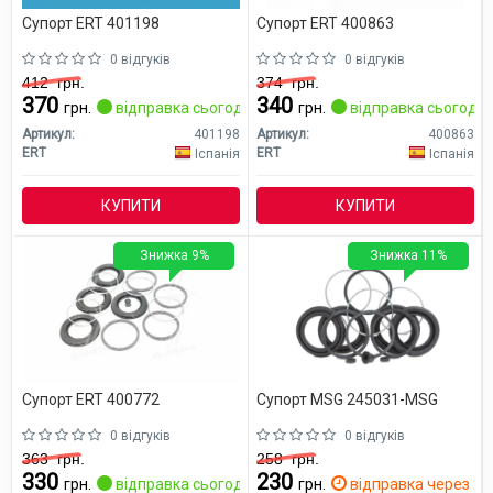
Супорт ERT 401198
Супорт ERT 400863
0 відгуків
0 відгуків
412
грн.
374
грн.
370
340
грн.
відправка сьогодні
грн.
відправка сьогодні
Артикул:
401198
Артикул:
400863
ERT
ERT
Іспанія
Іспанія
КУПИТИ
КУПИТИ
Знижка 9%
Знижка 11%
Супорт ERT 400772
Супорт MSG 245031-MSG
0 відгуків
0 відгуків
363
грн.
258
грн.
330
230
грн.
відправка сьогодні
грн.
відправка через 2 д