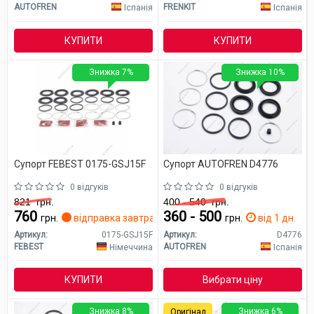
AUTOFREN
FRENKIT
Іспанія
Іспанія
КУПИТИ
КУПИТИ
Знижка 7%
Знижка 10%
Супорт FEBEST 0175-GSJ15F
Супорт AUTOFREN D4776
0 відгуків
0 відгуків
821
грн.
400 - 540
грн.
760
360 - 500
грн.
відправка завтра
грн.
від 1 дн.
Артикул:
0175-GSJ15F
Артикул:
D4776
FEBEST
AUTOFREN
Німеччина
Іспанія
КУПИТИ
Вибрати ціну
Знижка 8%
Знижка 6%
Оригінал