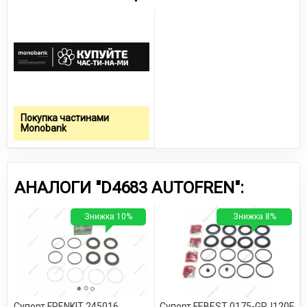
Покупка частинами
Monobank
АНАЛОГИ "D4683 AUTOFREN":
Знижка 10%
Знижка 8%
Супорт FRENKIT 245016
Супорт FEBEST 0175-GRJ120F