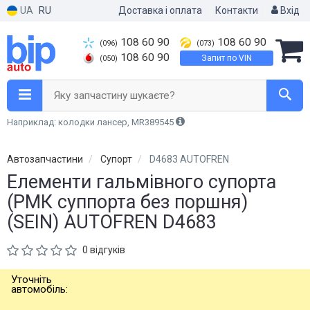
UA
RU
Доставка і оплата
Контакти
Вхід
108 60 90
108 60 90
(096)
(073)
108 60 90
Запит по VIN
(050)
Яку запчастину шукаєте?
Наприклад: колодки лансер, MR389545
Автозапчастини
Супорт
D4683 AUTOFREN
Елементи гальмівного супорта
(РМК суппорта без поршня)
(SEIN) AUTOFREN D4683
0 відгуків
Уточніть
автомобіль: