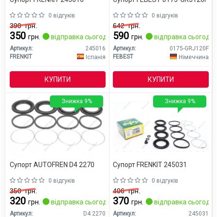
0 відгуків
0 відгуків
390
грн.
642
грн.
350
590
грн.
відправка сьогодні
грн.
відправка сьогодні
Артикул:
245016
Артикул:
0175-GRJ120F
FRENKIT
FEBEST
Іспанія
Німеччина
КУПИТИ
КУПИТИ
Знижка 9%
Знижка 9%
Супорт AUTOFREN D4 2270
Супорт FRENKIT 245031
0 відгуків
0 відгуків
350
грн.
406
грн.
320
370
грн.
відправка сьогодні
грн.
відправка сьогодні
Артикул:
D4 2270
Артикул:
245031