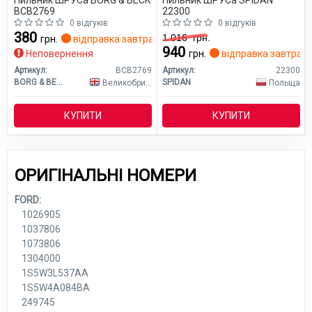
Пильник ШРУСа BORG & BECK
Пильник ШРУСа SPIDAN
BCB2769
22300
0 відгуків
0 відгуків
380
1 016
грн.
грн.
відправка завтра
940
Неповернення
грн.
відправка завтра
Артикул:
BCB2769
Артикул:
22300
BORG & BECK
SPIDAN
Великобританія
Польща
КУПИТИ
КУПИТИ
ОРИГІНАЛЬНІ НОМЕРИ
FORD:
1026905
1037806
1073806
1304000
1S5W3L537AA
1S5W4A084BA
249745