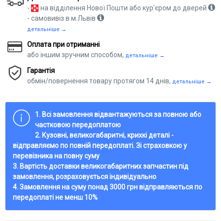
-
на відділення Нової Пошти або кур'єром до дверей
- самовивіз в м.Львів
детальніше →
Оплата при отриманні
або іншим зручним способом,
детальніше →
Гарантія
обмін/повернення товару протягом 14 днів,
детальніше →
1. Всі замовлення відвантажуються за повною або
частковою передоплатою
2. Кузовні, великогабаритні, крихкі деталі -
відправляємо по повній передоплаті. Зі страховкою у
перевізника на повну суму
3. Вартість доставки великогабаритних запчастин під
замовлення, розраховується індивідуально
4. Замовлення на суму понад 3000 грн відправляються по
передоплаті не менш 10%