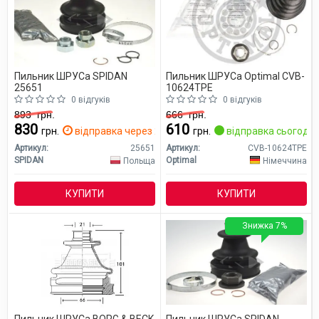
Пильник ШРУСа SPIDAN
Пильник ШРУСа Optimal CVB-
25651
10624TPE
0 відгуків
0 відгуків
893
грн.
666
грн.
830
610
грн.
відправка через 2 дн.
грн.
відправка сьогодні
Артикул:
25651
Артикул:
CVB-10624TPE
SPIDAN
Optimal
Польща
Німеччина
КУПИТИ
КУПИТИ
Знижка 7%