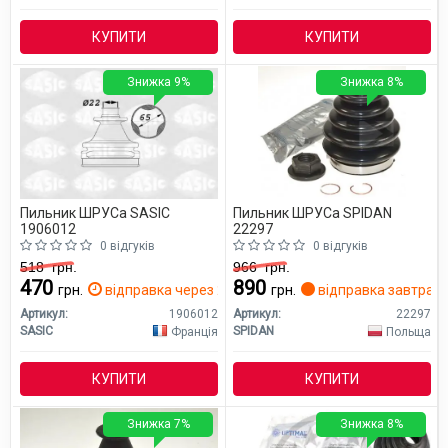
КУПИТИ
КУПИТИ
Знижка 9%
Знижка 8%
Пильник ШРУСа SASIC
Пильник ШРУСа SPIDAN
1906012
22297
0 відгуків
0 відгуків
518
грн.
966
грн.
470
890
грн.
відправка через 2 дн.
грн.
відправка завтра
Артикул:
1906012
Артикул:
22297
SASIC
SPIDAN
Франція
Польща
КУПИТИ
КУПИТИ
Знижка 7%
Знижка 8%