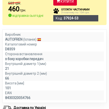
КУПИТИ
503
грн.
460
ОПЛАТА ЧАСТИНАМИ
грн.
3 платежу по 154 грн.
відправка сьогодні
Код:
37924-53
Виробник
AUTOFREN
(Іспанія)
Каталоговий номер
D8359
Сторона встановлення
з боку коробки передач
Внутрішній діаметр 1(мм)
21
Внутрішній діаметр 2 (мм)
66
Висота [мм]
101
EAN
8430320054766
Доставка по Україні