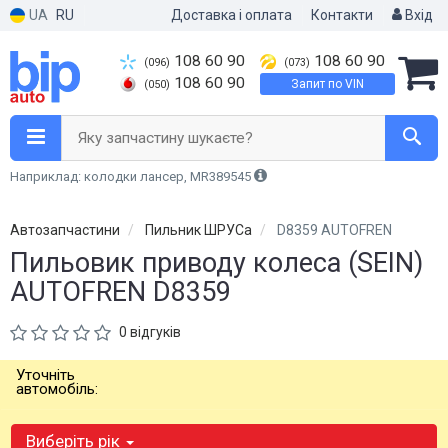
UA
RU
Доставка і оплата
Контакти
Вхід
108 60 90
108 60 90
(096)
(073)
108 60 90
Запит по VIN
(050)
Яку запчастину шукаєте?
Наприклад: колодки лансер, MR389545
Автозапчастини
Пильник ШРУСа
D8359 AUTOFREN
Пильовик приводу колеса (SEIN)
AUTOFREN D8359
0 відгуків
Уточніть
автомобіль:
Виберіть рік