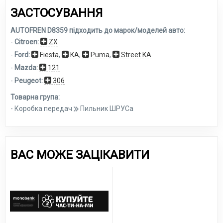
ЗАСТОСУВАННЯ
AUTOFREN D8359 підходить до марок/моделей авто:
-
Citroen:
ZX
-
Ford:
Fiesta
,
KA
,
Puma
,
Street KA
-
Mazda:
121
-
Peugeot:
306
Товарна група:
- Коробка передач
Пильник ШРУСа
ВАС МОЖЕ ЗАЦІКАВИТИ