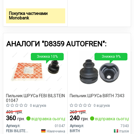
Покупка частинами
Monobank
АНАЛОГИ "D8359 AUTOFREN":
Знижка 10%
Знижка 9%
Пильник ШРУСа FEBI BILSTEIN
Пильник ШРУСа BIRTH 7343
01047
0 відгуків
0 відгуків
401
грн.
263
грн.
360
240
грн.
відправка сьогодні
грн.
відправка сьогодні
Артикул:
01047
Артикул:
7343
FEBI BILSTEIN
BIRTH
Німеччина
Італія