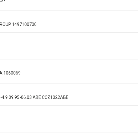
207
 GROUP 1497100700
A 1060069
0-4.9 09.95-06.03 ABE CCZ1022ABE