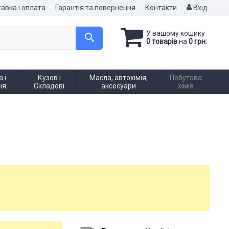
авка і оплата
Гарантія та повернення
Контакти
Вхід
У вашому кошику
0 товарів
на
0 грн.
 і
Кузов і
Масла, автохімія,
Побутова
ня
Складові
аксесуари
хімія