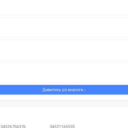
Дивитись усі аналоги ↓
34526756376
34521165535