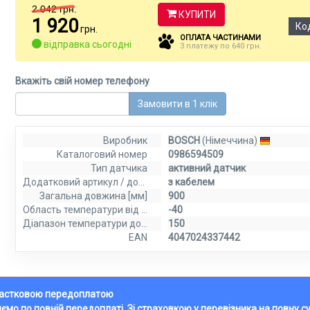
2 042
грн.
КУПИТИ
1 920
Ко
грн.
ОПЛАТА ЧАСТИНАМИ
відправка сьогодні
3 платежу по 640 грн.
Вкажіть свій номер телефону
Замовити в 1 клік
Виробник
BOSCH
(Німеччина)
Каталоговий номер
0986594509
Тип датчика
активний датчик
Додатковий артикул / додаткова інформація 2
з кабелем
Загальна довжина [мм]
900
Область температури від [°C]
-40
Діапазон температури до [°C]
150
EAN
4047024337442
 частковою передоплатою
ляємо по повній передоплаті. Зі страховкою у перевізника на повну с