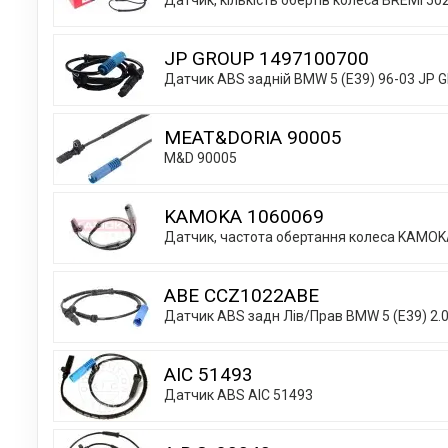
Датчик, кількість обертів колеса BREMI 50
JP GROUP 1497100700
Датчик ABS задній BMW 5 (E39) 96-03 JP
MEAT&DORIA 90005
M&D 90005
KAMOKA 1060069
Датчик, частота обертання колеса KAMOK
ABE CCZ1022ABE
Датчик ABS задн Лів/Прав BMW 5 (E39) 2.
AIC 51493
Датчик АВS AIC 51493