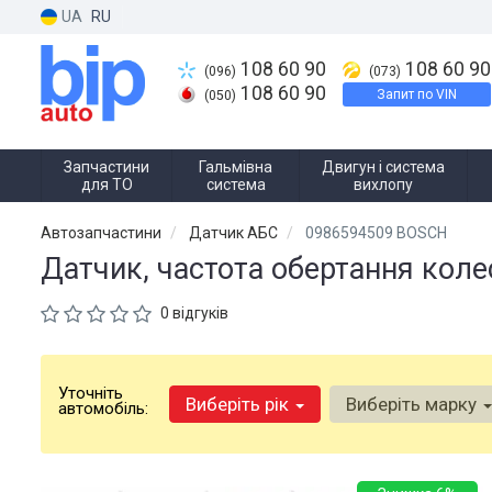
UA
RU
108 60 90
108 60 90
(096)
(073)
108 60 90
Запит по VIN
(050)
Запчастини
Гальмівна
Двигун і система
для ТО
система
вихлопу
Автозапчастини
Датчик АБС
0986594509 BOSCH
Датчик, частота обертання кол
0 відгуків
Уточніть
Виберіть рік
Виберіть марку
автомобіль: