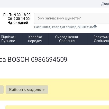
Дост
Пн-Пт:
9:30-18:00
Яку запчастину шукаєте?
Сб:
9:30-14:00
Нд:
вихідний
Наприклад: колодки лансер, MR389545
Підвіска і
Коробка
Охолодження і
Електрика
Рульове
передач
Опалення
Освітлен
еса BOSCH 0986594509
Виберіть модель