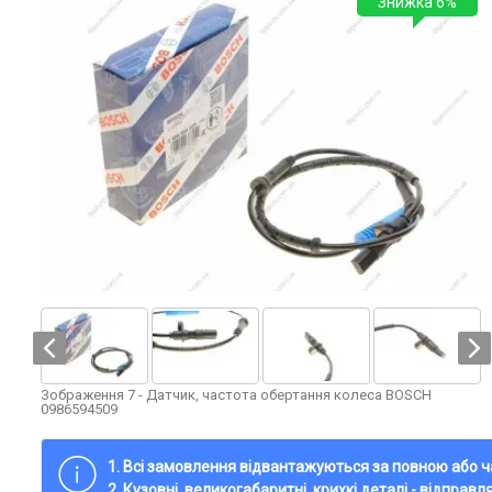
Знижка 6%
Зображення 7 - Датчик, частота обертання колеса BOSCH
0986594509
1. Всі замовлення відвантажуються за повною або
2. Кузовні, великогабаритні, крихкі деталі - відправ