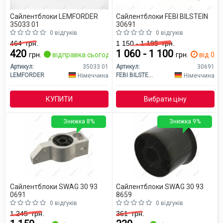
Сайлентблоки LEMFORDER
Сайлентблоки FEBI BILSTEIN
35033 01
30691
0 відгуків
0 відгуків
464
грн.
1 150 - 1 195
грн.
420
1 060 - 1 100
грн.
відправка сьогодні
грн.
від 0 дн
Артикул:
35033 01
Артикул:
30691
LEMFORDER
FEBI BILSTEIN
Німеччина
Німеччина
КУПИТИ
Вибрати ціну
Знижка 8%
Знижка 9%
Сайлентблоки SWAG 30 93
Сайлентблоки SWAG 30 93
0691
8659
0 відгуків
0 відгуків
1 245
грн.
361
грн.