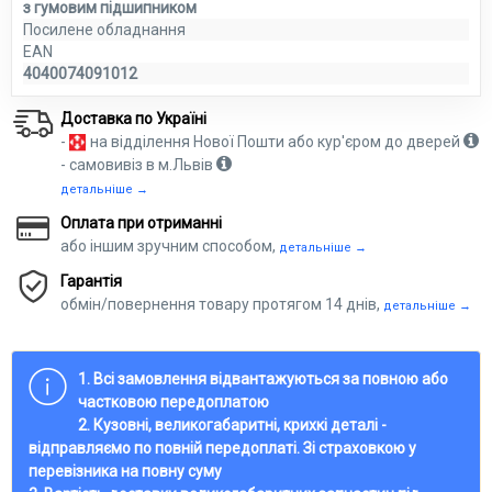
з гумовим підшипником
Посилене обладнання
EAN
4040074091012
Доставка по Україні
-
на відділення Нової Пошти або кур'єром до дверей
- самовивіз в м.Львів
детальніше →
Оплата при отриманні
або іншим зручним способом,
детальніше →
Гарантія
обмін/повернення товару протягом 14 днів,
детальніше →
1. Всі замовлення відвантажуються за повною або
частковою передоплатою
2. Кузовні, великогабаритні, крихкі деталі -
відправляємо по повній передоплаті. Зі страховкою у
перевізника на повну суму