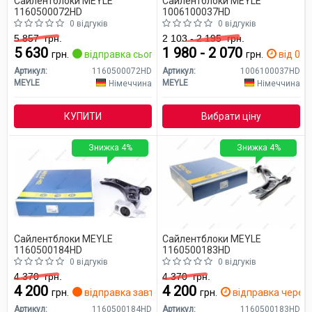
Сайлентблоки MEYLE
Сайлентблоки MEYLE
1160500072HD
1006100037HD
0 відгуків
0 відгуків
5 857
грн.
2 103 - 2 195
грн.
5 630
1 980 - 2 070
грн.
відправка сьогодні
грн.
від 0 дн
Артикул:
1160500072HD
Артикул:
1006100037HD
MEYLE
MEYLE
Німеччина
Німеччина
КУПИТИ
Вибрати ціну
Знижка 4%
Знижка 4%
Сайлентблоки MEYLE
Сайлентблоки MEYLE
1160500184HD
1160500183HD
0 відгуків
0 відгуків
4 370
грн.
4 370
грн.
4 200
4 200
грн.
відправка завтра
грн.
відправка через 
Артикул:
1160500184HD
Артикул:
1160500183HD