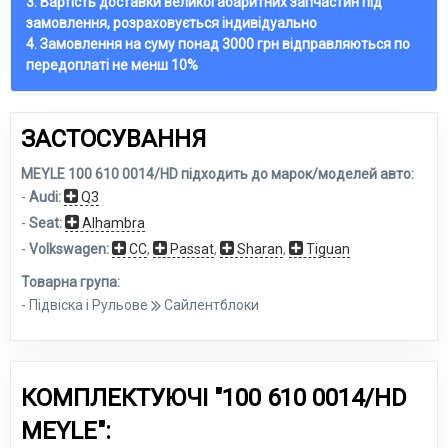
3. Вартість доставки великогабаритних запчастин під
замовлення, розраховується індивідуально
4. Замовлення на суму понад 3000 грн відправляються по
передоплаті не менш 10%
ЗАСТОСУВАННЯ
MEYLE 100 610 0014/HD підходить до марок/моделей авто:
-
Audi:
Q3
-
Seat:
Alhambra
-
Volkswagen:
CC
,
Passat
,
Sharan
,
Tiguan
Товарна група:
- Підвіска і Рульове
Сайлентблоки
КОМПЛЕКТУЮЧІ "100 610 0014/HD
MEYLE":