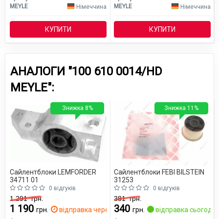
MEYLE
MEYLE
Німеччина
Німеччина
КУПИТИ
КУПИТИ
АНАЛОГИ "100 610 0014/HD
MEYLE":
Знижка 8%
Знижка 11%
Сайлентблоки LEMFORDER
Сайлентблоки FEBI BILSTEIN
34711 01
31253
0 відгуків
0 відгуків
1 291
грн.
381
грн.
1 190
340
грн.
відправка через 2 дн.
грн.
відправка сьогодні