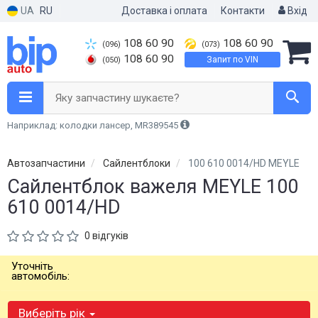
UA
RU
Доставка і оплата
Контакти
Вхід
108 60 90
108 60 90
(096)
(073)
108 60 90
Запит по VIN
(050)
Яку запчастину шукаєте?
Наприклад: колодки лансер, MR389545
Автозапчастини
Сайлентблоки
100 610 0014/HD MEYLE
Сайлентблок важеля MEYLE 100
610 0014/HD
0 відгуків
Уточніть
автомобіль:
Виберіть рік