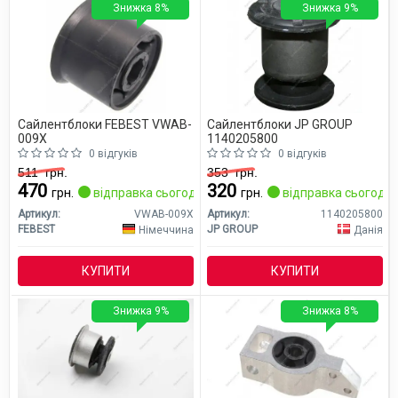
Знижка 8%
Знижка 9%
Сайлентблоки FEBEST VWAB-
Сайлентблоки JP GROUP
009X
1140205800
0 відгуків
0 відгуків
511
грн.
353
грн.
470
320
грн.
відправка сьогодні
грн.
відправка сьогодні
Артикул:
VWAB-009X
Артикул:
1140205800
FEBEST
JP GROUP
Німеччина
Данія
КУПИТИ
КУПИТИ
Знижка 9%
Знижка 8%