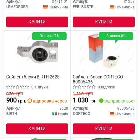
Артикул:
34711 01
Артикул:
31253
LEMFORDER
FEBI BILSTEIN
Німеччина
Німеччина
КУПИТИ
КУПИТИ
Знижка 7%
Знижка 8%
Сайлентблоки BIRTH 2628
Сайлентблоки CORTECO
80005436
0 відгуків
0 відгуків
970
грн.
1 119
грн.
900
1 030
грн.
відправка через 2 дн.
грн.
відправка сьогод
Артикул:
2628
Артикул:
80005436
BIRTH
CORTECO
Італія
Німеччина
КУПИТИ
КУПИТИ