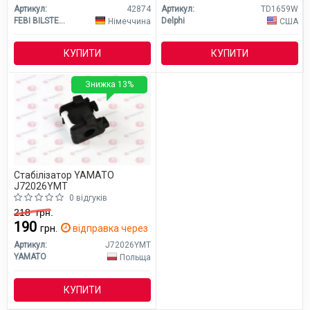
Артикул:
42874
Артикул:
TD1659W
FEBI BILSTEIN
Delphi
Німеччина
США
КУПИТИ
КУПИТИ
Знижка 13%
Стабілізатор YAMATO
J72026YMT
0 відгуків
218
грн.
190
грн.
відправка через 2 дн.
Артикул:
J72026YMT
YAMATO
Польща
КУПИТИ