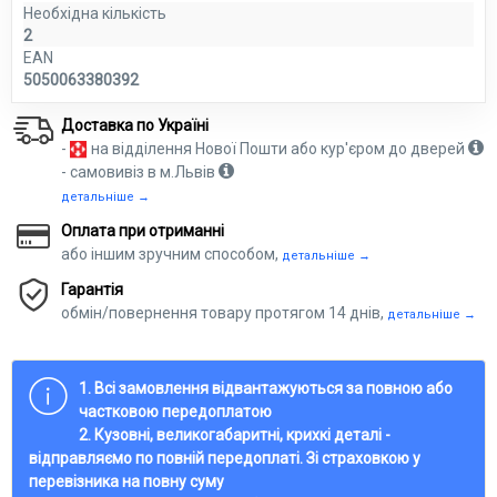
Необхідна кількість
2
EAN
5050063380392
Доставка по Україні
-
на відділення Нової Пошти або кур'єром до дверей
- самовивіз в м.Львів
детальніше →
Оплата при отриманні
або іншим зручним способом,
детальніше →
Гарантія
обмін/повернення товару протягом 14 днів,
детальніше →
1. Всі замовлення відвантажуються за повною або
частковою передоплатою
2. Кузовні, великогабаритні, крихкі деталі -
відправляємо по повній передоплаті. Зі страховкою у
перевізника на повну суму