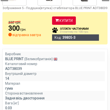
Зображення 5 - Подушка(втулка) стабілізатора BLUE PRINT ADT38039
КУПИТИ
332
грн.
300
ОПЛАТА ЧАСТИНАМИ
грн.
3 платежу по 100 грн.
відправка завтра
Код:
39805-3
Виробник
BLUE PRINT
(Великобританія)
Каталоговий номер
ADT38039
Внутрішній діаметр
14
Матеріал
гума
Сторона встановлення
Задня вісь двостороння
Вага [кг]
0.03