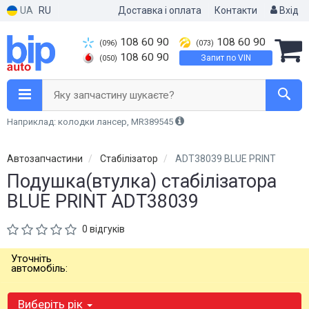
UA
RU
Доставка і оплата
Контакти
Вхід
108 60 90
108 60 90
(096)
(073)
108 60 90
Запит по VIN
(050)
Яку запчастину шукаєте?
Наприклад: колодки лансер, MR389545
Автозапчастини
Стабілізатор
ADT38039 BLUE PRINT
Подушка(втулка) стабілізатора
BLUE PRINT ADT38039
0 відгуків
Уточніть
автомобіль:
Виберіть рік