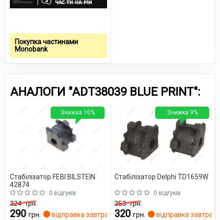
Покупка частинами
Monobank
АНАЛОГИ "ADT38039 BLUE PRINT":
Знижка 10%
Знижка 9%
Стабілізатор FEBI BILSTEIN
Стабілізатор Delphi TD1659W
42874
0 відгуків
0 відгуків
324
грн.
353
грн.
290
320
грн.
відправка завтра
грн.
відправка завтра