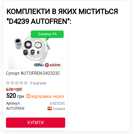
КОМПЛЕКТИ В ЯКИХ МІСТИТЬСЯ
"D4239 AUTOFREN":
Знижка 9%
Супорт AUTOFREN D42323C
0 відгуків
570
грн.
520
грн.
відправка через 3 дн.
Артикул:
D42323C
AUTOFREN
Іспанія
КУПИТИ