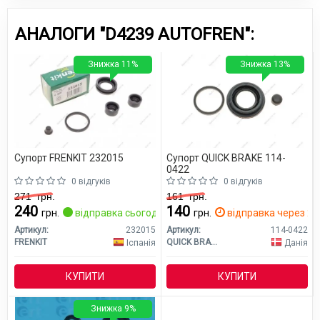
АНАЛОГИ "D4239 AUTOFREN":
Знижка 11%
Знижка 13%
Супорт FRENKIT 232015
Супорт QUICK BRAKE 114-
0422
0 відгуків
0 відгуків
271
грн.
161
грн.
240
140
грн.
відправка сьогодні
грн.
відправка через 2 д
Артикул:
232015
Артикул:
114-0422
FRENKIT
QUICK BRAKE
Іспанія
Данія
КУПИТИ
КУПИТИ
Знижка 9%