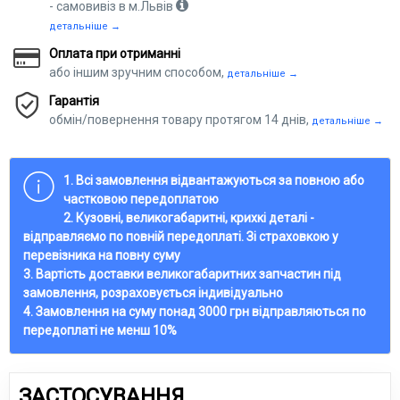
- самовивіз в м.Львів
детальніше →
Оплата при отриманні
або іншим зручним способом,
детальніше →
Гарантія
обмін/повернення товару протягом 14 днів,
детальніше →
1. Всі замовлення відвантажуються за повною або
частковою передоплатою
2. Кузовні, великогабаритні, крихкі деталі -
відправляємо по повній передоплаті. Зі страховкою у
перевізника на повну суму
3. Вартість доставки великогабаритних запчастин під
замовлення, розраховується індивідуально
4. Замовлення на суму понад 3000 грн відправляються по
передоплаті не менш 10%
ЗАСТОСУВАННЯ