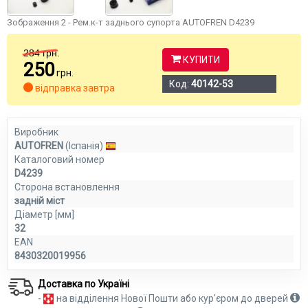
Зображення 2 - Рем.к-т заднього супорта AUTOFREN D4239
284
грн.
КУПИТИ
250
грн.
Код:
40142-53
відправка завтра
Виробник
AUTOFREN
(Іспанія)
Каталоговий номер
D4239
Сторона встановлення
задній міст
Діаметр [мм]
32
EAN
8430320019956
Доставка по Україні
-
на відділення Нової Пошти або кур'єром до дверей