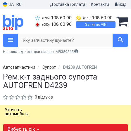
UA
RU
Доставка і оплата
Контакти
Вхід
108 60 90
108 60 90
(096)
(073)
108 60 90
Запит по VIN
(050)
Яку запчастину шукаєте?
Наприклад: колодки лансер, MR389545
Автозапчастини
Супорт
D4239 AUTOFREN
Рем.к-т заднього супорта
AUTOFREN D4239
0 відгуків
Уточніть
автомобіль:
Виберіть рік