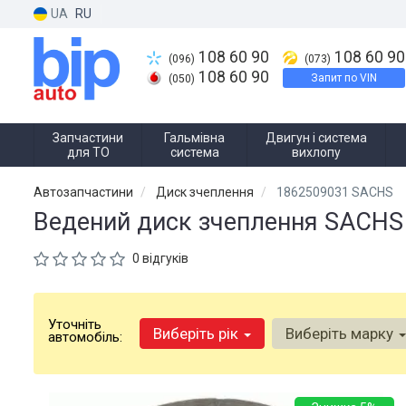
UA
RU
108 60 90
108 60 90
(096)
(073)
108 60 90
Запит по VIN
(050)
Запчастини
Гальмівна
Двигун і система
для ТО
система
вихлопу
Автозапчастини
Диск зчеплення
1862509031 SACHS
Ведений диск зчеплення SACHS
0 відгуків
Уточніть
Виберіть рік
Виберіть марку
автомобіль: