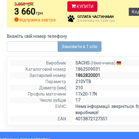
3 850
грн.
КУПИТИ
3 660
Ко
грн.
ОПЛАТА ЧАСТИНАМИ
відправка завтра
3 платежу по 1220 грн.
Вкажіть свій номер телефону
Замовити в 1 клік
Виробник
SACHS
(Німеччина)
Каталоговий номер
1862509031
Застарілий номер
1862820001
Параметр
210VTB
Діаметр [мм]
210
Профіль маточини
17x20-17N
Число зубців
17
SVHC
Нема інформації. зверніться. б
виробника!
EAN
4013872127351