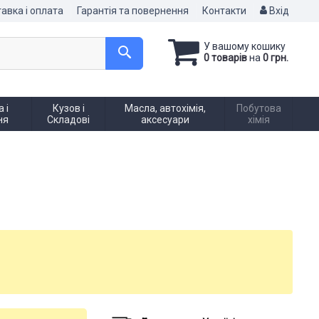
авка і оплата
Гарантія та повернення
Контакти
Вхід
У вашому кошику
0 товарів
на
0 грн.
 і
Кузов і
Масла, автохімія,
Побутова
ня
Складові
аксесуари
хімія