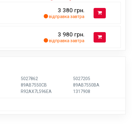
3 380
грн.
відправка завтра
3 980
грн.
відправка завтра
5027862
5027205
89AB7550CB
89AB7550BA
R92AX7L596EA
1317908