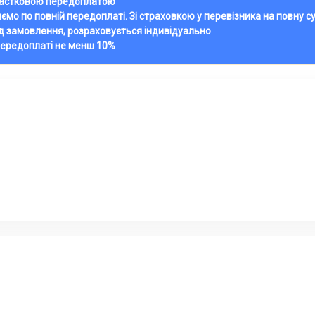
 частковою передоплатою
ляємо по повній передоплаті. Зі страховкою у перевізника на повну с
ід замовлення, розраховується індивідуально
передоплаті не менш 10%