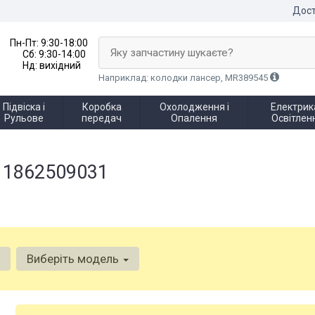
Дост
Пн-Пт:
9:30-18:00
Яку запчастину шукаєте?
Сб:
9:30-14:00
Нд:
вихідний
Наприклад: колодки лансер, MR389545
Підвіска і
Коробка
Охолодження і
Електрика
Рульове
передач
Опалення
Освітлен
 1862509031
Виберіть модель