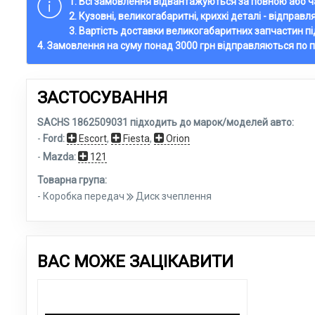
1. Всі замовлення відвантажуються за повною або
2. Кузовні, великогабаритні, крихкі деталі - відправ
3. Вартість доставки великогабаритних запчастин п
4. Замовлення на суму понад 3000 грн відправляються по 
ЗАСТОСУВАННЯ
SACHS 1862509031 підходить до марок/моделей авто:
-
Ford:
Escort
,
Fiesta
,
Orion
-
Mazda:
121
Товарна група:
- Коробка передач
Диск зчеплення
ВАС МОЖЕ ЗАЦІКАВИТИ