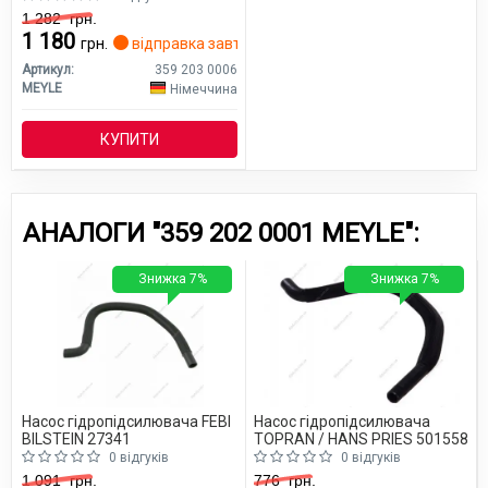
1 282
грн.
1 180
грн.
відправка завтра
Артикул:
359 203 0006
MEYLE
Німеччина
КУПИТИ
АНАЛОГИ "359 202 0001 MEYLE":
Знижка 7%
Знижка 7%
Насос гідропідсилювача FEBI
Насос гідропідсилювача
BILSTEIN 27341
TOPRAN / HANS PRIES 501558
0 відгуків
0 відгуків
1 091
грн.
776
грн.