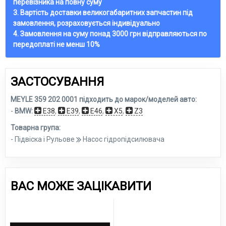
перевізника на повну суму
3. Вартість доставки великогабаритних запчастин під
замовлення, розраховується індивідуально
4. Замовлення на суму понад 3000 грн відправляються по
передоплаті не менш 10%
ЗАСТОСУВАННЯ
MEYLE 359 202 0001 підходить до марок/моделей авто:
-
BMW:
E38
,
E39
,
E46
,
X5
,
Z3
Товарна група:
- Підвіска і Рульове
Насос гідропідсилювача
ВАС МОЖЕ ЗАЦІКАВИТИ