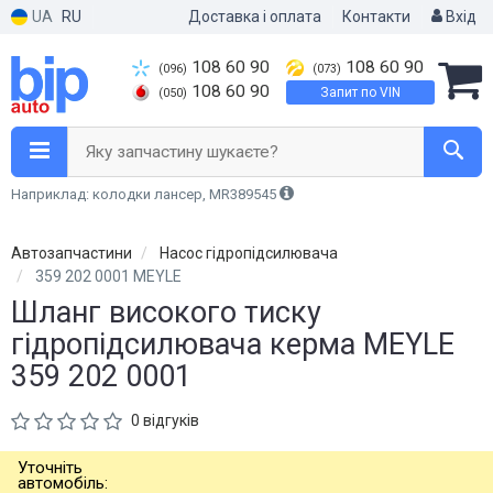
UA
RU
Доставка і оплата
Контакти
Вхід
108 60 90
108 60 90
(096)
(073)
108 60 90
Запит по VIN
(050)
Яку запчастину шукаєте?
Наприклад: колодки лансер, MR389545
Автозапчастини
Насос гідропідсилювача
359 202 0001 MEYLE
Шланг високого тиску
гідропідсилювача керма MEYLE
359 202 0001
0 відгуків
Уточніть
автомобіль: