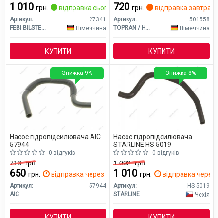
1 010
720
грн.
відправка сьогодні
грн.
відправка завтра
Артикул:
27341
Артикул:
501558
FEBI BILSTEIN
TOPRAN / HANS PRIES
Німеччина
Німеччина
КУПИТИ
КУПИТИ
Знижка 9%
Знижка 8%
Насос гідропідсилювача AIC
Насос гідропідсилювача
57944
STARLINE HS 5019
0 відгуків
0 відгуків
713
грн.
1 092
грн.
650
1 010
грн.
відправка через 2 дн.
грн.
відправка через 
Артикул:
57944
Артикул:
HS 5019
AIC
STARLINE
Чехія
КУПИТИ
КУПИТИ