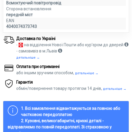
Всмоктуючий повітропровід
Сторона встановлення
передній міст
EAN
4040074373743
Доставка по Україні
-
на відділення Нової Пошти або кур'єром до дверей
- самовивіз в м.Львів
детальніше →
Оплата при отриманні
або іншим зручним способом,
детальніше →
Гарантія
обмін/повернення товару протягом 14 днів,
детальніше →
1. Всі замовлення відвантажуються за повною або
частковою передоплатою
2. Кузовні, великогабаритні, крихкі деталі -
відправляємо по повній передоплаті. Зі страховкою у