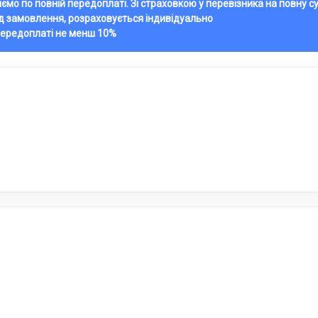
ляємо по повній передоплаті. Зі страховкою у перевізника на повну с
ід замовлення, розраховується індивідуально
передоплаті не менш 10%