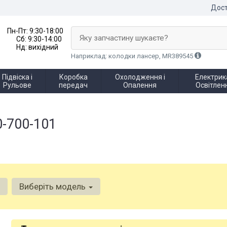
Дост
Пн-Пт:
9:30-18:00
Яку запчастину шукаєте?
Сб:
9:30-14:00
Нд:
вихідний
Наприклад: колодки лансер, MR389545
Підвіска і
Коробка
Охолодження і
Електрика
Рульове
передач
Опалення
Освітлен
0-700-101
Виберіть модель