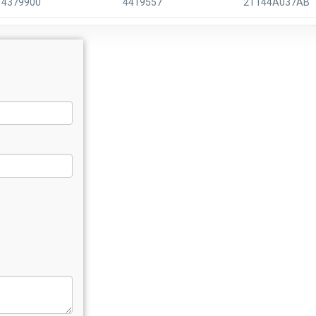
4379900
4419557
2T144A037AB