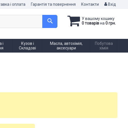
авка і оплата
Гарантія та повернення
Контакти
Вхід
У вашому кошику
0 товарів
на
0 грн.
 і
Кузов і
Масла, автохімія,
Побутова
ня
Складові
аксесуари
хімія