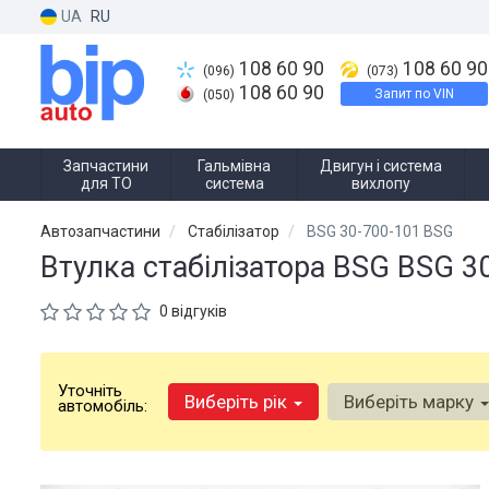
UA
RU
108 60 90
108 60 90
(096)
(073)
108 60 90
Запит по VIN
(050)
Запчастини
Гальмівна
Двигун і система
для ТО
система
вихлопу
Автозапчастини
Стабілізатор
BSG 30-700-101 BSG
Втулка стабілізатора BSG BSG 3
0 відгуків
Уточніть
Виберіть рік
Виберіть марку
автомобіль: