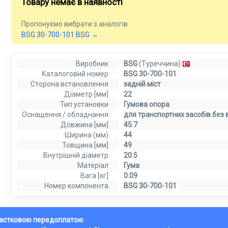
Товару немає в наявності
.
Пропонуємо вибрати з аналогів
BSG 30-700-101 BSG →
Виробник
BSG
(Туреччина)
Каталоговий номер
BSG 30-700-101
Сторона встановлення
задній міст
Діаметр [мм]
22
Тип установки
Гумова опора
Оснащення / обладнання
для транспортних засобів без 
Довжина [мм]
45.7
Ширина (мм)
44
Товщина [мм]
49
Внутрішній діаметр
20.5
Матеріал
Гума
Вага [кг]
0.09
Номер компонента
BSG 30-700-101
 частковою передоплатою