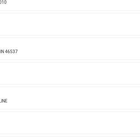
010
EIN 46537
LINE