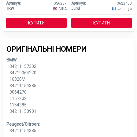
Артикул:
GS6237
Артикул:
362248J
TRW
Jurid
США
Франція
КУПИТИ
КУПИТИ
ОРИГІНАЛЬНІ НОМЕРИ
BMW:
34211157302
34219064270
10820M
34211154385
9064270
1157302
1154385
34211153901
Peugeot/Citroen:
34211154385