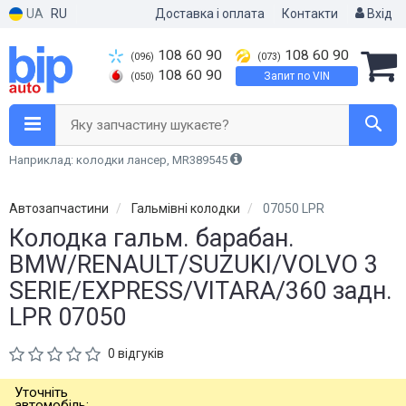
UA
RU
Доставка і оплата
Контакти
Вхід
108 60 90
108 60 90
(096)
(073)
108 60 90
Запит по VIN
(050)
Яку запчастину шукаєте?
Наприклад: колодки лансер, MR389545
Автозапчастини
Гальмівні колодки
07050 LPR
Колодка гальм. барабан.
BMW/RENAULT/SUZUKI/VOLVO 3
SERIE/EXPRESS/VITARA/360 задн.
LPR 07050
0 відгуків
Уточніть
автомобіль: