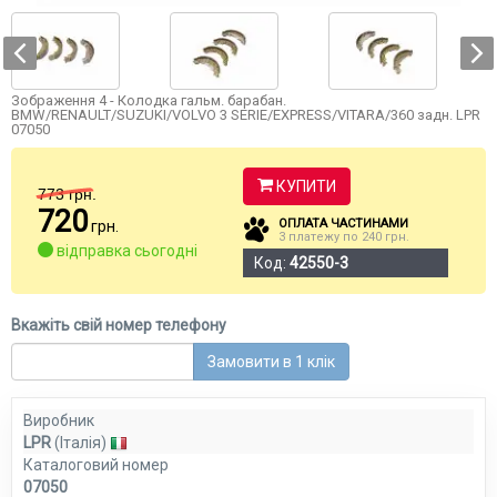
Зображення 4 - Колодка гальм. барабан.
BMW/RENAULT/SUZUKI/VOLVO 3 SERIE/EXPRESS/VITARA/360 задн. LPR
07050
КУПИТИ
773
грн.
720
ОПЛАТА ЧАСТИНАМИ
грн.
3 платежу по 240 грн.
відправка сьогодні
Код:
42550-3
Вкажіть свій номер телефону
Замовити в 1 клік
Виробник
LPR
(Італія)
Каталоговий номер
07050