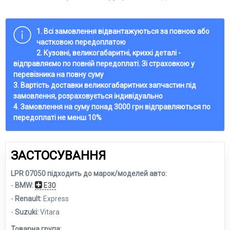
1. Всі замовлення відвантажуються за повною або
частковою передоплатою
2. Кузовні, великогабаритні, крихкі деталі -
відправляємо по повній передоплаті. Зі страховкою у
перевізника на повну суму
3. Вартість доставки великогабаритних запчастин під
замовлення, розраховується індивідуально
4. Замовлення на суму понад 3000 грн відправляються по
передоплаті не менш 10%
ЗАСТОСУВАННЯ
LPR 07050 підходить до марок/моделей авто:
-
BMW:
E30
-
Renault:
Express
-
Suzuki:
Vitara
Товарна група: