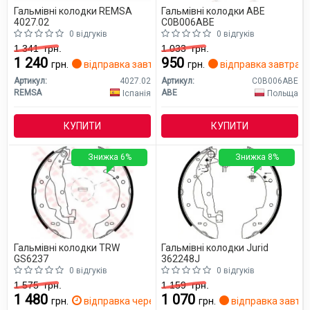
Гальмівні колодки REMSA
Гальмівні колодки ABE
4027.02
C0B006ABE
0 відгуків
0 відгуків
1 341
грн.
1 033
грн.
1 240
950
грн.
відправка завтра
грн.
відправка завтра
Артикул:
4027.02
Артикул:
C0B006ABE
REMSA
ABE
Іспанія
Польща
КУПИТИ
КУПИТИ
Знижка 6%
Знижка 8%
Гальмівні колодки TRW
Гальмівні колодки Jurid
GS6237
362248J
0 відгуків
0 відгуків
1 575
грн.
1 159
грн.
1 480
1 070
грн.
відправка через 2 дн.
грн.
відправка завтр