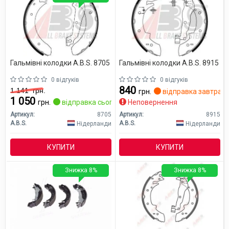
Гальмівні колодки A.B.S. 8705
Гальмівні колодки A.B.S. 8915
0 відгуків
0 відгуків
840
1 141
грн.
грн.
відправка завтра
1 050
грн.
відправка сьогодні
Неповернення
Артикул:
8705
Артикул:
8915
A.B.S.
A.B.S.
Нідерланди
Нідерланди
КУПИТИ
КУПИТИ
Знижка 8%
Знижка 8%