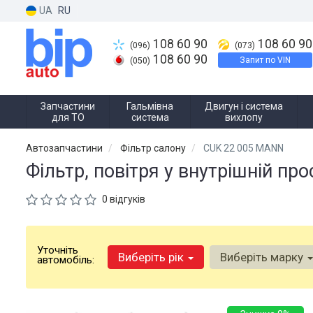
UA
RU
108 60 90
108 60 90
(096)
(073)
108 60 90
Запит по VIN
(050)
Запчастини
Гальмівна
Двигун і система
для ТО
система
вихлопу
Автозапчастини
Фільтр салону
CUK 22 005 MANN
Фільтр, повітря у внутрішній пр
0 відгуків
Уточніть
Виберіть рік
Виберіть марку
автомобіль: