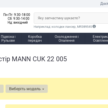
Дост
Пн-Пт:
9:30-18:00
Яку запчастину шукаєте?
Сб:
9:30-14:00
Нд:
вихідний
Наприклад: колодки лансер, MR389545
Підвіска і
Коробка
Охолодження і
Електрика
Рульове
передач
Опалення
Освітлен
остір MANN CUK 22 005
Виберіть модель