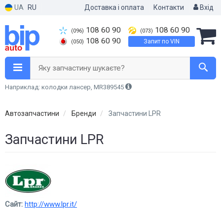
UA
RU
Доставка і оплата
Контакти
Вхід
108 60 90
108 60 90
(096)
(073)
108 60 90
Запит по VIN
(050)
Яку запчастину шукаєте?
Наприклад: колодки лансер, MR389545
Автозапчастини
Бренди
Запчастини LPR
Запчастини LPR
Сайт:
http://www.lpr.it/