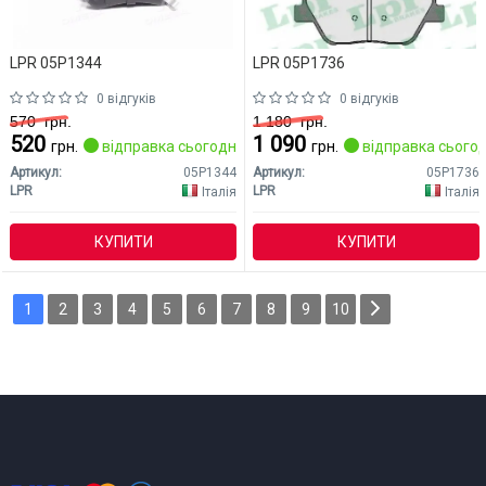
LPR 05P1344
LPR 05P1736
0 відгуків
0 відгуків
570
грн.
1 180
грн.
520
1 090
грн.
відправка сьогодні
грн.
відправка сьогод
Артикул:
05P1344
Артикул:
05P1736
LPR
LPR
Італія
Італія
КУПИТИ
КУПИТИ
1
2
3
4
5
6
7
8
9
10