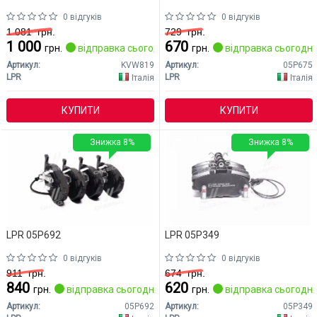
0 відгуків
0 відгуків
1 081
грн.
729
грн.
1 000
670
грн.
відправка сьогодні
грн.
відправка сьогодні
Артикул:
KVW819
Артикул:
05P675
LPR
LPR
Італія
Італія
КУПИТИ
КУПИТИ
Знижка 8%
Знижка 8%
LPR 05P692
LPR 05P349
0 відгуків
0 відгуків
911
грн.
674
грн.
840
620
грн.
відправка сьогодні
грн.
відправка сьогодні
Артикул:
05P692
Артикул:
05P349