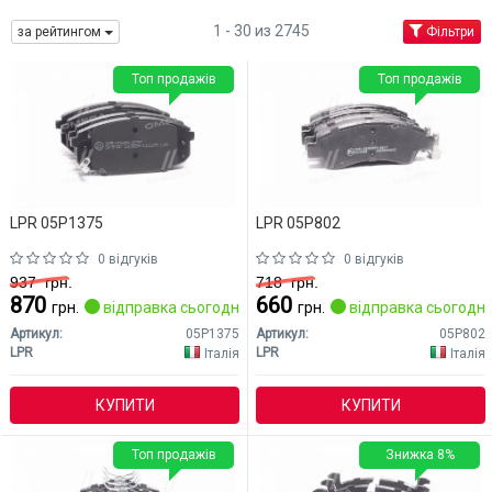
1 - 30 из 2745
за рейтингом
Фільтри
Топ продажів
Топ продажів
LPR 05P1375
LPR 05P802
0 відгуків
0 відгуків
937
грн.
718
грн.
870
660
грн.
відправка сьогодні
грн.
відправка сьогодні
Артикул:
05P1375
Артикул:
05P802
LPR
LPR
Італія
Італія
КУПИТИ
КУПИТИ
Топ продажів
Знижка 8%