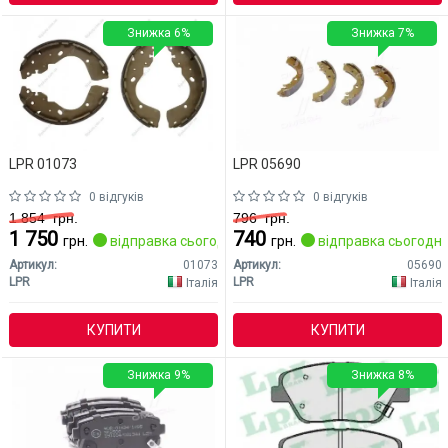
Знижка 6%
Знижка 7%
LPR 01073
LPR 05690
0 відгуків
0 відгуків
1 854
грн.
796
грн.
1 750
740
грн.
відправка сьогодні
грн.
відправка сьогодні
Артикул:
01073
Артикул:
05690
LPR
LPR
Італія
Італія
КУПИТИ
КУПИТИ
Знижка 9%
Знижка 8%