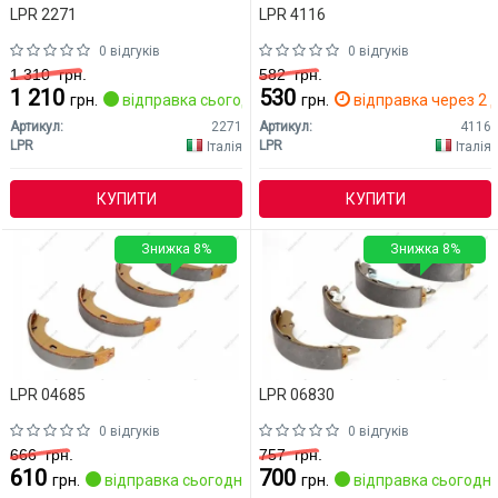
LPR 2271
LPR 4116
0 відгуків
0 відгуків
1 310
грн.
582
грн.
1 210
530
грн.
відправка сьогодні
грн.
відправка через 2 д
Артикул:
2271
Артикул:
4116
LPR
LPR
Італія
Італія
КУПИТИ
КУПИТИ
Знижка 8%
Знижка 8%
LPR 04685
LPR 06830
0 відгуків
0 відгуків
666
грн.
757
грн.
610
700
грн.
відправка сьогодні
грн.
відправка сьогодні