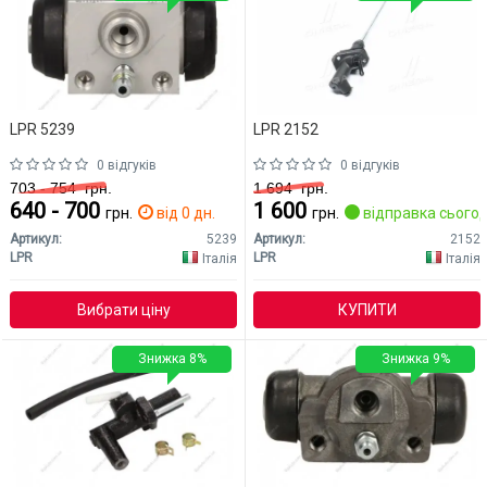
LPR 5239
LPR 2152
0 відгуків
0 відгуків
703 - 754
грн.
1 694
грн.
640 - 700
1 600
грн.
від 0 дн.
грн.
відправка сьогод
Артикул:
5239
Артикул:
2152
LPR
LPR
Італія
Італія
Вибрати ціну
КУПИТИ
Знижка 8%
Знижка 9%