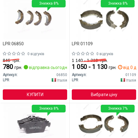
Знижка 8%
Знижка 8%
LPR 06850
LPR 01109
0 відгуків
0 відгуків
846
грн.
1 140 - 1 218
грн.
780
1 050 - 1 130
грн.
відправка сьогодні
грн.
від 0 дн
Артикул:
06850
Артикул:
01109
LPR
LPR
Італія
Італія
КУПИТИ
Вибрати ціну
Знижка 8%
Знижка 7%