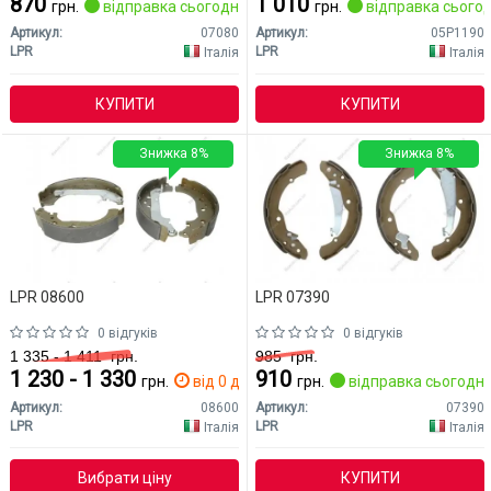
870
1 010
грн.
відправка сьогодні
грн.
відправка сьогод
Артикул:
07080
Артикул:
05P1190
LPR
LPR
Італія
Італія
КУПИТИ
КУПИТИ
Знижка 8%
Знижка 8%
LPR 08600
LPR 07390
0 відгуків
0 відгуків
1 335 - 1 411
грн.
985
грн.
1 230 - 1 330
910
грн.
від 0 дн.
грн.
відправка сьогодні
Артикул:
08600
Артикул:
07390
LPR
LPR
Італія
Італія
Вибрати ціну
КУПИТИ