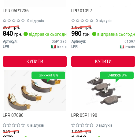
LPR 05P1236
LPR 01097
0 відгуків
0 відгуків
909
грн.
1 058
грн.
840
980
грн.
відправка сьогодні
грн.
відправка сьогодні
Артикул:
05P1236
Артикул:
01097
LPR
LPR
Італія
Італія
КУПИТИ
КУПИТИ
Знижка 8%
Знижка 8%
LPR 07080
LPR 05P1190
0 відгуків
0 відгуків
943
грн.
1 093
грн.