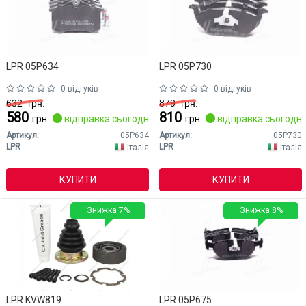
LPR 05P634
LPR 05P730
0 відгуків
0 відгуків
632
грн.
879
грн.
580
810
грн.
відправка сьогодні
грн.
відправка сьогодні
Артикул:
05P634
Артикул:
05P730
LPR
LPR
Італія
Італія
КУПИТИ
КУПИТИ
Знижка 7%
Знижка 8%
LPR KVW819
LPR 05P675